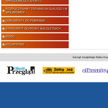
NARODOWEGO I SPORTU
ROZPOCZYNAMY TRENINGI W OLKUSZU I W
WOLBROMIU!
DOKUMENTY DO POBRANIA
STANDARDY OCHRONY MAŁOLETNICH
RODO
KOLARSTWO
Zarząd Jurajskiego Klubu Oya