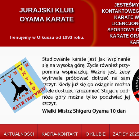
JESTEŚMY
JURAJSKI KLUB
KONTAKTOWEG
KARATE W
OYAMA KARATE
LICENCJON
SPORTOWY O
KARATE ORA
Trenujemy w Olkuszu od 1993 roku.
KAR
AKTUALNOŚCI
KADRA-KONTAKT
O KLUBIE
ZAPISY 2025