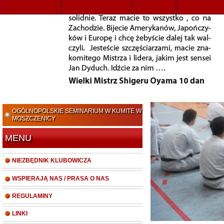
NAJNOWSZE AKTUALNOŚCI
OGÓLNOPOLSKI
XXII OBÓZ JURAJSKICH KARATEKÓW Z
OLKUSZA I WOLBROMIA W PIWNICZNEJ
ZDRÓJ / KOSARZYSKA
XXXI MISTRZOSTWA POLSKI OYAMA PFK W
KATA – ŚWIETNY START JURAJSKICH
KARATEKÓW.
OGÓLNOPOLSKIE SEMINARIUM W KUMITE W
MOSZCZENICY
MENU
NIEZBĘDNIK KLUBOWICZA
WSPIERAJĄ NAS / PRASA O NAS
REGULAMINY
LINKI