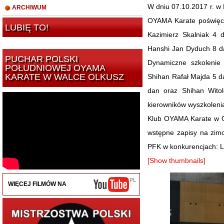
W dniu 07.10.2017 r. 
ARCHIWUM
OYAMA Karate poświęco
LUBIĘ TO!
Kazimierz Skalniak 4 
Hanshi Jan Dyduch 8 da
PUCHAR POLSKI
Dynamiczne szkolenie
POŁUDNIOWEJ OYAMA
KARATE W WALCE OLKUSZ
Shihan Rafał Majda 5 d
dan oraz Shihan Witol
kierowników wyszkolenia
Klub OYAMA Karate w O
wstępne zapisy na zim
PFK w konkurencjach: L
[Show thumbnails]
WIĘCEJ FILMÓW NA