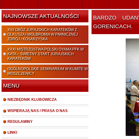
NAJNOWSZE AKTUALNOŚCI
BARDZO UDANY TURNIEJ OYAMA KARATE DZIECI I MŁODZIEŻY W
GORENICACH.
XXII OBÓZ JURAJSKICH KARATEKÓW Z
OLKUSZA I WOLBROMIA W PIWNICZNEJ
ZDRÓJ / KOSARZYSKA
XXXI MISTRZOSTWA POLSKI OYAMA PFK W
KATA – ŚWIETNY START JURAJSKICH
KARATEKÓW.
OGÓLNOPOLSKIE SEMINARIUM W KUMITE W
MOSZCZENICY
MENU
NIEZBĘDNIK KLUBOWICZA
WSPIERAJĄ NAS / PRASA O NAS
REGULAMINY
LINKI