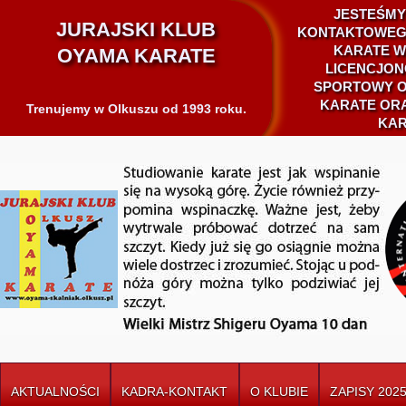
JESTEŚMY
JURAJSKI KLUB
KONTAKTOWEG
KARATE W
OYAMA KARATE
LICENCJON
SPORTOWY O
KARATE ORA
Trenujemy w Olkuszu od 1993 roku.
KAR
AKTUALNOŚCI
KADRA-KONTAKT
O KLUBIE
ZAPISY 2025