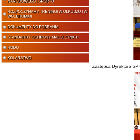
NARODOWEGO I SPORTU
ROZPOCZYNAMY TRENINGI W OLKUSZU I W
WOLBROMIU!
DOKUMENTY DO POBRANIA
STANDARDY OCHRONY MAŁOLETNICH
RODO
KOLARSTWO
Zastępca Dyrektora SP 