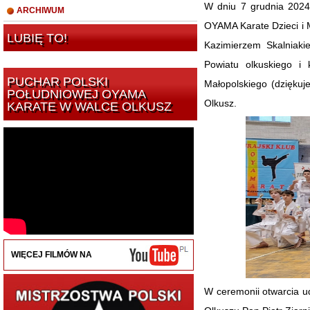
W dniu 7 grudnia 2024 
ARCHIWUM
OYAMA Karate Dzieci i M
LUBIĘ TO!
Kazimierzem Skalniaki
Powiatu olkuskiego i
PUCHAR POLSKI
Małopolskiego (dzięku
POŁUDNIOWEJ OYAMA
Olkusz.
KARATE W WALCE OLKUSZ
WIĘCEJ FILMÓW NA
W ceremonii otwarcia u